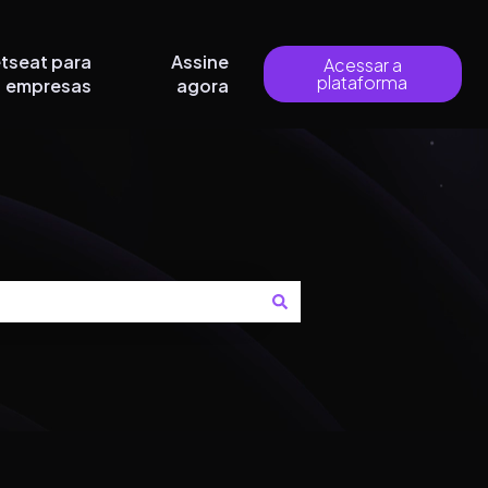
tseat para
Assine
Acessar a
plataforma
empresas
agora