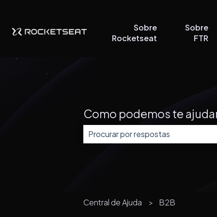
Sobre
Sobre
Rocketseat
FTR
Como podemos te ajuda
Não há sugestões porque o campo
Central de Ajuda
B2B