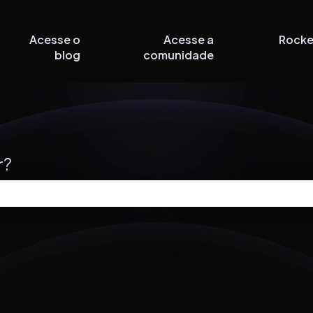
Acesse o
Acesse a
Rocke
blog
comunidade
r?
 de pesquisa está em branco.