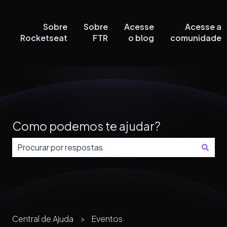
Sobre
Sobre
Acesse
Acesse a
Rocketseat
FTR
o blog
comunidade
Como podemos te ajudar?
Não há sugestões porque o campo de pesquisa está
Central de Ajuda
Eventos