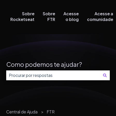
Sobre
Sobre
Acesse
Acesse a
Rocketseat
FTR
o blog
comunidade
Como podemos te ajudar?
Não há sugestões porque o campo de pesquisa está
Central de Ajuda
FTR