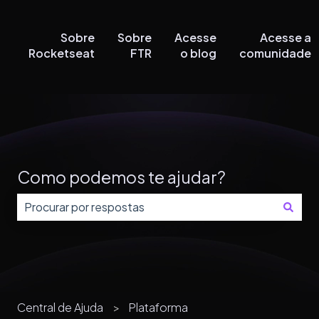
Sobre
Sobre
Acesse
Acesse a
Rocketseat
FTR
o blog
comunidade
Como podemos te ajudar?
Não há sugestões porque o campo de pesquisa está
Central de Ajuda
Plataforma