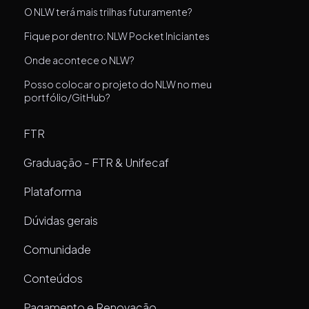
O NLW terá mais trilhas futuramente?
Fique por dentro: NLW Pocket Iniciantes
Onde acontece o NLW?
Posso colocar o projeto do NLW no meu
portfólio/GitHub?
FTR
Graduação - FTR & Unifecaf
Plataforma
Dúvidas gerais
Comunidade
Conteúdos
Pagamento e Renovação