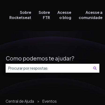
Sobre
Sobre
Acesse
Acesse a
Rocketseat
FTR
o blog
comunidade
Como podemos te ajudar?
Não há sugestões porque o campo de pesquisa está
Central de Ajuda
Eventos