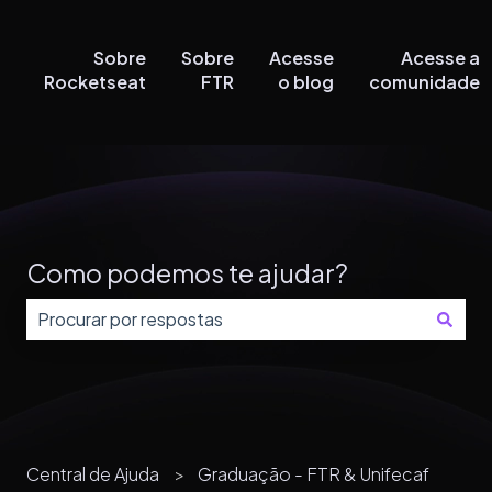
Sobre
Sobre
Acesse
Acesse a
Rocketseat
FTR
o blog
comunidade
Como podemos te ajudar?
Não há sugestões porque o campo de pesquisa está
Central de Ajuda
Graduação - FTR & Unifecaf