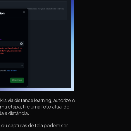
k is via distance learning
, autorize o
a etapa, tire uma foto atual do
 a distância.
s ou capturas de tela podem ser