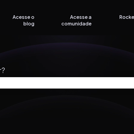
Acesse o
Acesse a
Rocke
blog
comunidade
r?
 de pesquisa está em branco.