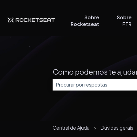
Sobre
Sobre
Rocketseat
FTR
Como podemos te ajuda
Não há sugestões porque o campo
Central de Ajuda
Dúvidas gerais