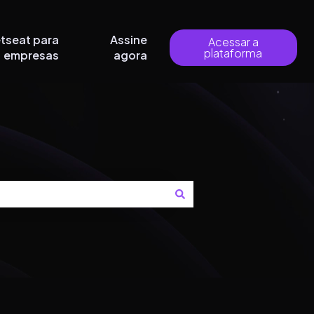
tseat para
Assine
Acessar a
plataforma
empresas
agora