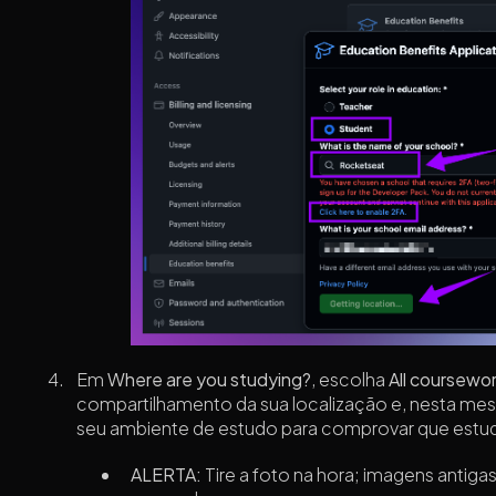
Em
Where are you studying?
, escolha
All coursewor
compartilhamento da sua localização e, nesta mesm
seu ambiente de estudo para comprovar que estuda
ALERTA:
Tire a foto na hora; imagens antiga