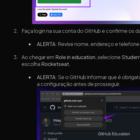
Faça login na sua conta do GitHub e confirme os d
ALERTA:
Revise nome, endereço e telefone 
Ao chegar em
Role in education
, selecione
Studen
escolha
Rocketseat
.
ALERTA:
Se o GitHub informar que é obrigatóri
a configuração antes de prosseguir.