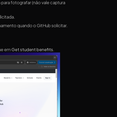
 para fotografar (não vale captura
icitada.
hamento quando o GitHub solicitar.
que em
Get student benefits
.