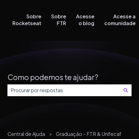
Sobre
Sobre
Acesse
Acesse a
Rocketseat
FTR
o blog
comunidade
Como podemos te ajudar?
Não há sugestões porque o campo de pesquisa está
Central de Ajuda
Graduação - FTR & Unifecaf