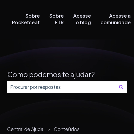
Sobre
Sobre
Acesse
Acesse a
Rocketseat
FTR
o blog
comunidade
Como podemos te ajudar?
Não há sugestões porque o campo de pesquisa está
Central de Ajuda
Conteúdos