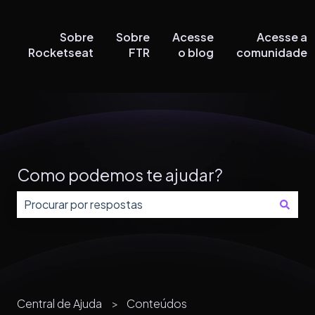
Sobre
Sobre
Acesse
Acesse a
Rocketseat
FTR
o blog
comunidade
Como podemos te ajudar?
Não há sugestões porque o campo de pesquisa está
Central de Ajuda
Conteúdos