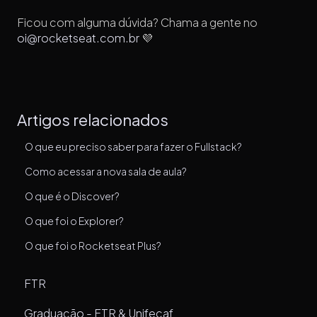
Ficou com alguma dúvida? Chama a gente no
oi@rocketseat.com.br
💜
Artigos relacionados
O que eu preciso saber para fazer o Fullstack?
Como acessar a nova sala de aula?
O que é o Discover?
O que foi o Explorer?
O que foi o Rocketseat Plus?
FTR
Graduação - FTR & Unifecaf